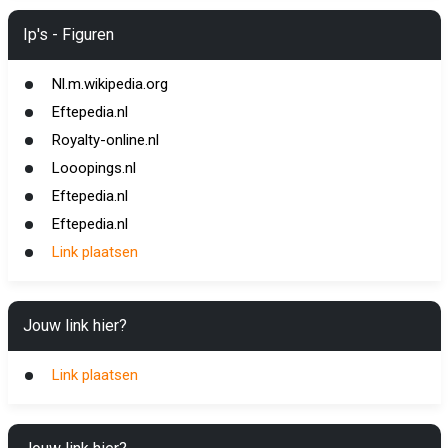
Ip's - Figuren
Nl.m.wikipedia.org
Eftepedia.nl
Royalty-online.nl
Looopings.nl
Eftepedia.nl
Eftepedia.nl
Link plaatsen
Jouw link hier?
Link plaatsen